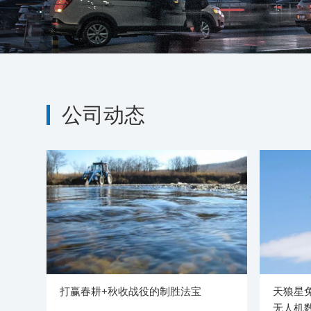
公司动态
打赢春耕+秋收战役的制胜法宝
天狼星免
无人机